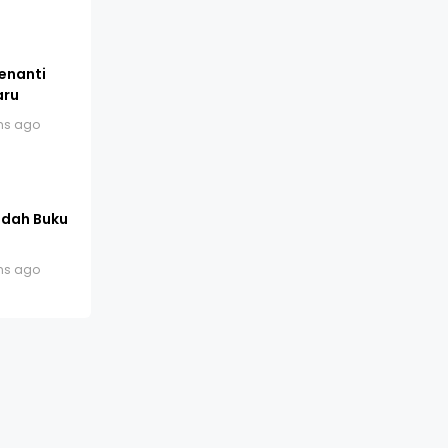
enanti
aru
hs ago
edah Buku
hs ago