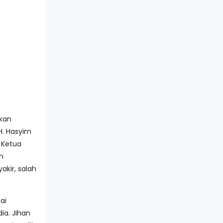
akan
H. Hasyim
a Ketua
on
yakir, salah
ai
ia. Jihan