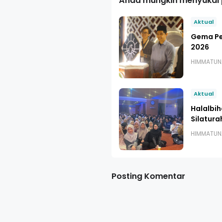
Anda mungkin menyukai p
Aktual
Gema P
2026
HIMMATUN
Aktual
Halalbih
Silatura
HIMMATUN
Posting Komentar