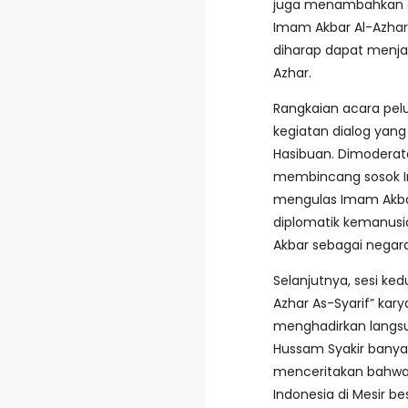
juga menambahkan ada
Imam Akbar Al-Azhar 
diharap dapat menja
Azhar.
Rangkaian acara pelu
kegiatan dialog yan
Hasibuan. Dimoderator
membincang sosok Im
mengulas Imam Akba
diplomatik kemanusi
Akbar sebagai negara
Selanjutnya, sesi kedu
Azhar As-Syarif” kary
menghadirkan langsu
Hussam Syakir banya
menceritakan bahwa 
Indonesia di Mesir be