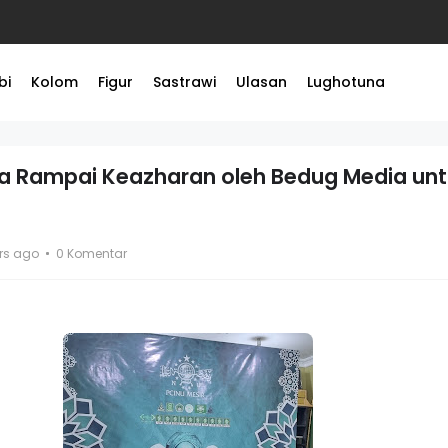
bi
Kolom
Figur
Sastrawi
Ulasan
Lughotuna
 Rampai Keazharan oleh Bedug Media un
rs ago
0 Komentar