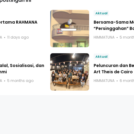
ostingan ini
Aktual
ertama RAHMANA
Bersama-Sama M
“Persinggahan” B
A
11 days ago
HIMMATUNA
5 mont
Aktual
alal, Sosialisasi, dan
Peluncuran dan B
hmi
Art Theis de Cairo
A
5 months ago
HIMMATUNA
6 mont