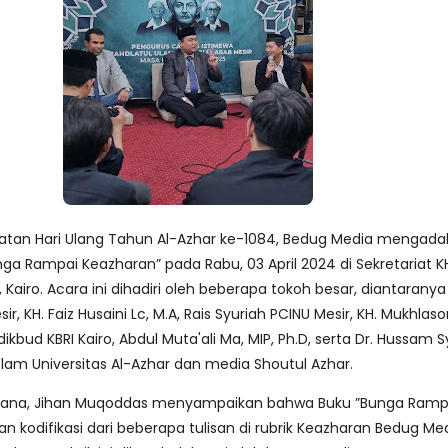
atan Hari Ulang Tahun Al-Azhar ke-1084, Bedug Media mengad
ga Rampai Keazharan” pada Rabu, 03 April 2024 di Sekretariat K
, Kairo. Acara ini dihadiri oleh beberapa tokoh besar, diantarany
r, KH. Faiz Husaini Lc, M.A, Rais Syuriah PCINU Mesir, KH. Mukhlas
dikbud KBRI Kairo, Abdul Muta'ali Ma, MIP, Ph.D, serta Dr. Hussam S
I'lam Universitas Al-Azhar dan media Shoutul Azhar.
ksana, Jihan Muqoddas menyampaikan bahwa Buku ”Bunga Ramp
 kodifikasi dari beberapa tulisan di rubrik Keazharan Bedug Med