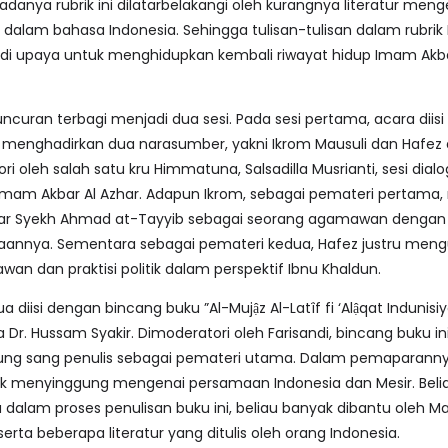
nya rubrik ini dilatarbelakangi oleh kurangnya literatur menge
dalam bahasa Indonesia. Sehingga tulisan-tulisan dalam rubrik
di upaya untuk menghidupkan kembali riwayat hidup Imam Akba
ncuran terbagi menjadi dua sesi. Pada sesi pertama, acara diis
g menghadirkan dua narasumber, yakni Ikrom Mausuli dan Hafez 
i oleh salah satu kru Himmatuna, Salsadilla Musrianti, sesi dialo
am Akbar Al Azhar. Adapun Ikrom, sebagai pemateri pertama,
r Syekh Ahmad at-Tayyib sebagai seorang agamawan dengan
aannya. Sementara sebagai pemateri kedua, Hafez justru men
wan dan praktisi politik dalam perspektif Ibnu Khaldun.
a diisi dengan bincang buku ”Al-Mujậz Al-Latîf fi ‘Alậqat Indunisiy
a Dr. Hussam Syakir. Dimoderatori oleh Farisandi, bincang buku in
ng sang penulis sebagai pemateri utama. Dalam pemaparannya
k menyinggung mengenai persamaan Indonesia dan Mesir. Beli
dalam proses penulisan buku ini, beliau banyak dibantu oleh M
serta beberapa literatur yang ditulis oleh orang Indonesia.