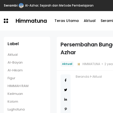
Serambi
Al-Azhar; Sejarah dan Metode Pembelajaran
Himmatuna
Teras Utama
Aktual
Seram
Label
Persembahan Bunga
Azhar
Aktual
Al-Bayan
HIMMATUNA
2 yea
Aktual
Al-Hikam
Beranda
Aktual
Figur
HIMMAH RAM
Keilmuan
Kolom
Lughotuna