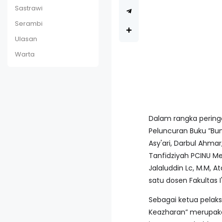
Sastrawi
Serambi
Ulasan
Warta
Dalam rangka pering
Peluncuran Buku ”Bun
Asy'ari, Darbul Ahmar
Tanfidziyah PCINU Mesi
Jalaluddin Lc, M.M, At
satu dosen Fakultas 
Sebagai ketua pela
Keazharan” merupakan