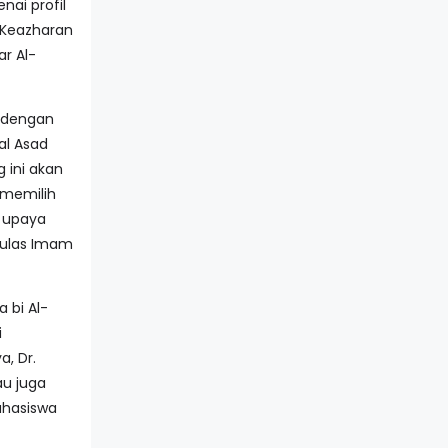
nai profil
 Keazharan
r Al-
i dengan
al Asad
g ini akan
 memilih
 upaya
gulas Imam
a bi Al-
i
, Dr.
au juga
ahasiswa