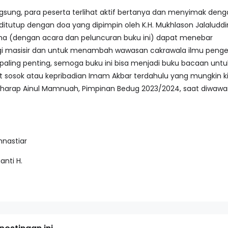
gsung, para peserta terlihat aktif bertanya dan menyimak den
itutup dengan doa yang dipimpin oleh K.H. Mukhlason Jalaluddin
ma (dengan acara dan peluncuran buku ini) dapat menebar
i masisir dan untuk menambah wawasan cakrawala ilmu peng
aling penting, semoga buku ini bisa menjadi buku bacaan untu
t sosok atau kepribadian Imam Akbar terdahulu yang mungkin k
harap Ainul Mamnuah, Pimpinan Bedug 2023/2024, saat diwawa
mnastiar
ianti H.