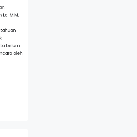
gan
 Lc, M.M.
etahuan
k
ita belum
ncara oleh