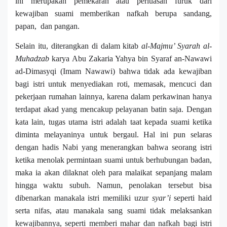
ini merupakan pemekaran atau perluasan furuk dari
kewajiban suami memberikan nafkah berupa sandang,
papan,
dan pangan.
Selain itu, diterangkan di dalam kitab
al-Majmu’ Syarah al-
Muhadzab
karya Abu Zakaria Yahya bin Syaraf an-Nawawi
ad-Dimasyqi (Imam Nawawi) bahwa tidak ada kewajiban
bagi istri untuk menyediakan roti, memasak, mencuci dan
pekerjaan rumahan lainnya, karena dalam perkawinan hanya
terdapat akad yang mencakup pelayanan batin saja. Dengan
kata lain, tugas utama istri adalah taat kepada suami ketika
diminta melayaninya untuk bergaul. Hal ini pun selaras
dengan hadis Nabi yang menerangkan bahwa seorang istri
ketika menolak permintaan suami untuk berhubungan badan,
maka ia akan dilaknat oleh para malaikat sepanjang malam
hingga waktu subuh. Namun, penolakan tersebut bisa
dibenarkan manakala istri memiliki uzur
syar’i
seperti haid
serta nifas, atau manakala sang suami tidak melaksankan
kewajibannya, seperti memberi mahar dan nafkah bagi istri