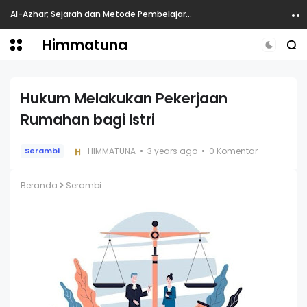
Al-Azhar; Sejarah dan Metode Pembelajaran
Himmatuna
Hukum Melakukan Pekerjaan
Rumahan bagi Istri
HIMMATUNA
3 years ago
0 Komentar
Serambi
Beranda
Serambi