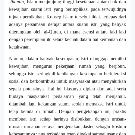
‘âlamin
,
Islam menjunjung tinggi kesetaraan antara hak dan
kewajiban suami istri yang berimplikasi pada terwujudnya
tujuan pernikahan. Konsep Islam tersebut tidak terlepas dari
adanya persamaan derajat antara suami istri yang banyak
diterangkan oleh al-Quran, di mana esensi antara laki laki
dengan perempuan itu setara kecuali dalam hal keimanan dan
ketakwaan.
Namun, dalam banyak kesempatan,
i
stri dianggap memiliki
kewajiban mengurus pekerjaan rumah yang berjibun,
sehingga istri seringkali kehilangan kesempatan berinteraksi
sosial dan berkontribusi untuk masyarakat atau menyalurkan
segala potensinya. Hal ini biasanya dipicu dari adat serta
budaya masyarakat pedalaman yang telah menjamur,
ditambah lagi kekangan suami seolah memaksa istri untuk
tetap berada di rumah. Dengan pengekangan ini, praktis
membuat istri setiap harinya disibukkan dengan urusan-
urusan rumahan seraya mengenakan daster sebagai kostum
kebesarannya yang terkadang tetap dipakai sampai usang dan