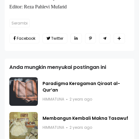
Editor: Reza Pahlevi Mufarid
Serambi
Facebook
Twitter
Anda mungkin menyukai postingan ini
Paradigma Keragaman Qiraat al-
Qur’an
HIMMATUNA
2 years ago
Membangun Kembali Makna Tasawuf
HIMMATUNA
2 years ago