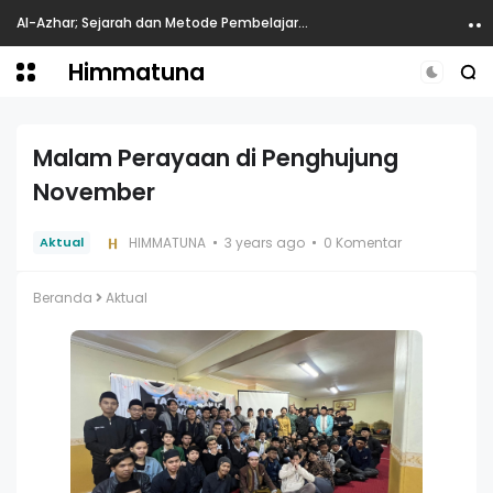
Al-Azhar; Sejarah dan Metode Pembelajaran
Himmatuna
Malam Perayaan di Penghujung
November
HIMMATUNA
3 years ago
0 Komentar
Aktual
Beranda
Aktual