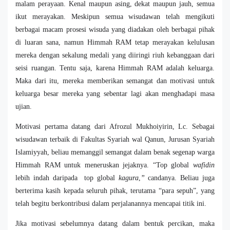
malam perayaan. Kenal maupun asing, dekat maupun jauh, semua
ikut merayakan. Meskipun semua wisudawan telah mengikuti
berbagai macam prosesi wisuda yang diadakan oleh berbagai pihak
di luaran sana, namun Himmah RAM tetap merayakan kelulusan
mereka dengan sekalung medali yang diiringi riuh kebanggaan dari
seisi ruangan. Tentu saja, karena Himmah RAM adalah keluarga.
Maka dari itu, mereka memberikan semangat dan motivasi untuk
keluarga besar mereka yang sebentar lagi akan menghadapi masa
ujian.
Motivasi pertama datang dari Afrozul Mukhoiyirin, Lc. Sebagai
wisudawan terbaik di Fakultas Syariah wal Qanun, Jurusan Syariah
Islamiyyah, beliau memanggil semangat dalam benak segenap warga
Himmah RAM untuk meneruskan jejaknya. “Top global
wafidin
lebih indah daripada
top global
kagura
,
”
candanya. Beliau juga
berterima kasih kepada seluruh pihak, terutama “para sepuh”, yang
telah begitu berkontribusi dalam perjalanannya mencapai titik ini.
Jika motivasi sebelumnya datang dalam bentuk percikan, maka