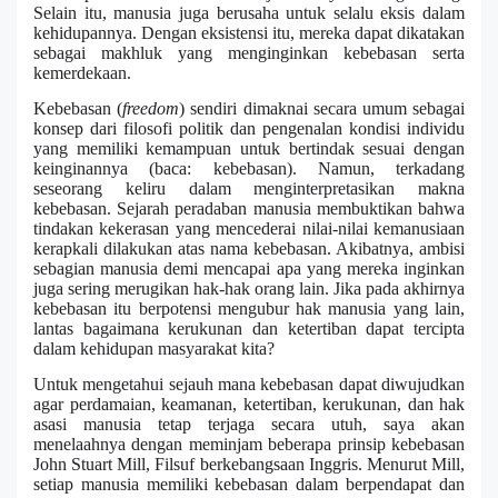
Selain itu, manusia juga berusaha untuk selalu eksis dalam
kehidupannya. Dengan eksistensi itu, mereka dapat dikatakan
sebagai makhluk yang menginginkan kebebasan serta
kemerdekaan.
Kebebasan (
freedom
) sendiri dimaknai secara umum sebagai
konsep dari filosofi politik dan pengenalan kondisi individu
yang memiliki kemampuan untuk bertindak sesuai dengan
keinginannya (baca: kebebasan). Namun, terkadang
seseorang keliru dalam menginterpretasikan makna
kebebasan. Sejarah peradaban manusia membuktikan bahwa
tindakan kekerasan yang mencederai nilai-nilai kemanusiaan
kerapkali dilakukan atas nama kebebasan. Akibatnya, ambisi
sebagian manusia demi mencapai apa yang mereka inginkan
juga sering merugikan hak-hak orang lain. Jika pada akhirnya
kebebasan itu berpotensi mengubur hak manusia yang lain,
lantas bagaimana kerukunan dan ketertiban dapat tercipta
dalam kehidupan masyarakat kita?
Untuk mengetahui sejauh mana kebebasan dapat diwujudkan
agar perdamaian, keamanan, ketertiban, kerukunan, dan hak
asasi manusia tetap terjaga secara utuh, saya akan
menelaahnya dengan meminjam beberapa prinsip kebebasan
John Stuart Mill, Filsuf berkebangsaan Inggris. Menurut Mill,
setiap manusia memiliki kebebasan dalam berpendapat dan