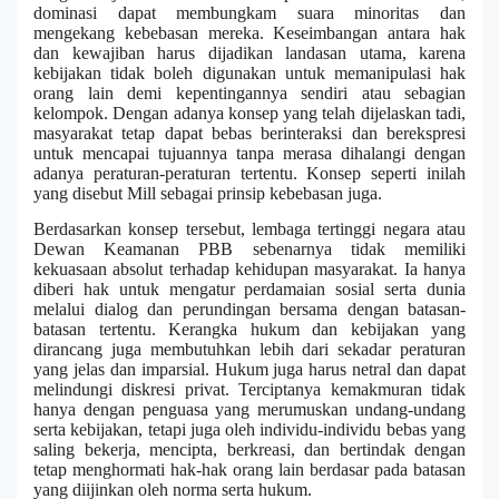
dominasi dapat membungkam suara minoritas dan
mengekang kebebasan mereka. Keseimbangan antara hak
dan kewajiban harus dijadikan landasan utama, karena
kebijakan tidak boleh digunakan untuk memanipulasi hak
orang lain demi kepentingannya sendiri atau sebagian
kelompok. Dengan adanya konsep yang telah dijelaskan tadi,
masyarakat tetap dapat bebas berinteraksi dan berekspresi
untuk mencapai tujuannya tanpa merasa dihalangi dengan
adanya peraturan-peraturan tertentu. Konsep seperti inilah
yang disebut Mill sebagai prinsip kebebasan juga.
Berdasarkan konsep tersebut, lembaga tertinggi negara atau
Dewan Keamanan PBB sebenarnya tidak memiliki
kekuasaan absolut terhadap kehidupan masyarakat. Ia hanya
diberi hak untuk mengatur perdamaian sosial serta dunia
melalui dialog dan perundingan bersama dengan batasan-
batasan tertentu. Kerangka hukum dan kebijakan yang
dirancang juga membutuhkan lebih dari sekadar peraturan
yang jelas dan imparsial. Hukum juga harus netral dan dapat
melindungi diskresi privat. Terciptanya kemakmuran tidak
hanya dengan penguasa yang merumuskan undang-undang
serta kebijakan, tetapi juga oleh individu-individu bebas yang
saling bekerja, mencipta, berkreasi, dan bertindak dengan
tetap menghormati hak-hak orang lain berdasar pada batasan
yang diijinkan oleh norma serta hukum.