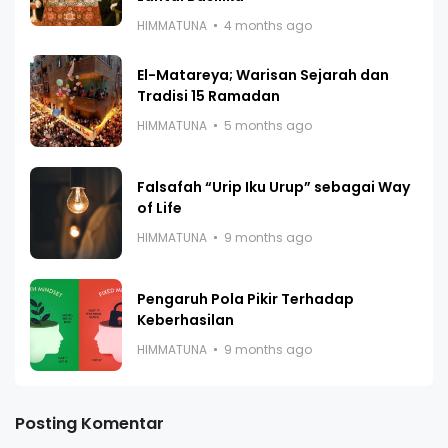
HIMMATUNA
4 months ago
El-Matareya; Warisan Sejarah dan
Tradisi 15 Ramadan
HIMMATUNA
5 months ago
Falsafah “Urip Iku Urup” sebagai Way
of Life
HIMMATUNA
9 months ago
Pengaruh Pola Pikir Terhadap
Keberhasilan
HIMMATUNA
9 months ago
Posting Komentar