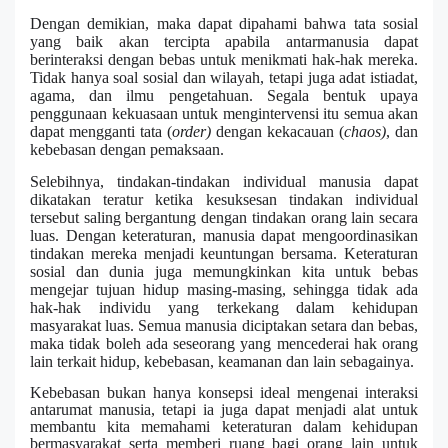
Dengan demikian, maka dapat dipahami bahwa tata sosial
yang baik akan tercipta apabila antarmanusia dapat
berinteraksi dengan bebas untuk menikmati hak-hak mereka.
Tidak hanya soal sosial dan wilayah, tetapi juga adat istiadat,
agama, dan ilmu pengetahuan. Segala bentuk upaya
penggunaan kekuasaan untuk mengintervensi itu semua akan
dapat mengganti tata (
order)
dengan kekacauan (
chaos)
, dan
kebebasan dengan pemaksaan.
Selebihnya, tindakan-tindakan individual manusia dapat
dikatakan teratur ketika kesuksesan tindakan individual
tersebut saling bergantung dengan tindakan orang lain secara
luas. Dengan keteraturan, manusia dapat mengoordinasikan
tindakan mereka menjadi keuntungan bersama. Keteraturan
sosial dan dunia juga memungkinkan kita untuk bebas
mengejar tujuan hidup masing-masing, sehingga tidak ada
hak-hak individu yang terkekang dalam kehidupan
masyarakat luas. Semua manusia diciptakan setara dan bebas,
maka tidak boleh ada seseorang yang mencederai hak orang
lain terkait hidup, kebebasan, keamanan dan lain sebagainya.
Kebebasan bukan hanya konsepsi ideal mengenai interaksi
antarumat manusia, tetapi ia juga dapat menjadi alat untuk
membantu kita memahami keteraturan dalam kehidupan
bermasyarakat serta memberi ruang bagi orang lain untuk