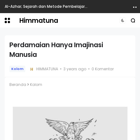
Al-Azhar; Sejarah dan Metode Pembelajaran
Himmatuna
Perdamaian Hanya Imajinasi
Manusia
HIMMATUNA
3 years ago
0 Komentar
Kolom
Beranda
Kolom