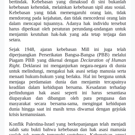
bertindak. Kebebasan yang dimaksud di sini bukanlah
kebebasan kehendak, melainkan kebebasan sipil atau sosial.
Kebebasan yang tidak memengaruhi orang lain, tidak
mendorong pada kejahatan, dan tidak mencederai orang lain
dalam mencapai tujuannya. Adanya hak individu tersebut
harus diperkuat oleh peraturan perundang-undangan untuk
menjamin keutuhan hak-hak yang ada tetap terjaga dan
setara.
Sejak 1948, ajaran kebebasan Mill ini juga telah
diperjuangkan Perserikatan Bangsa-Bangsa (PBB) melalui
Piagam PBB yang dikenal dengan
Declaration of Human
Right
. Deklarasi ini menganjurkan negara-negara di dunia
untuk melindungi, mengakui hak asasi setiap manusia serta
menaati hukum-hukum yang berlaku. Hal ini berguna untuk
menjaga perdamaian dunia dan menjamin tercapainya
keadilan dalam kehidupan bersama. Kesadaran terhadap
perlindungan hak asasi seperti ini harus senantiasa
diupayakan dan dibangun oleh para penguasa dan
masyarakat secara bersama-sama, mengingat kehidupan
dunia hingga saat ini masih terus diwarnai dengan gejolak
krisis kemanusiaan.
Konflik Palestina-Israel yang berkepanjangan telah menjadi
salah satu bukti bahwa kebebasan dan hak asasi manusia
seolah tak pernah terpenuhi seutuhnya. Kebengisan agresi