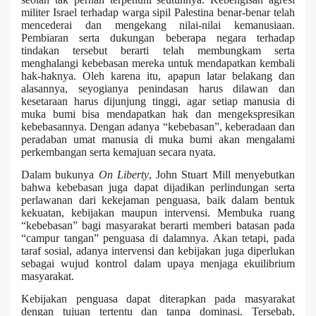
militer Israel terhadap warga sipil Palestina benar-benar telah
mencederai dan mengekang nilai-nilai kemanusiaan.
Pembiaran serta dukungan beberapa negara terhadap
tindakan tersebut berarti telah membungkam serta
menghalangi kebebasan mereka untuk mendapatkan kembali
hak-haknya. Oleh karena itu, apapun latar belakang dan
alasannya, seyogianya penindasan harus dilawan dan
kesetaraan harus dijunjung tinggi, agar setiap manusia di
muka bumi bisa mendapatkan hak dan mengekspresikan
kebebasannya. Dengan adanya “kebebasan”, keberadaan dan
peradaban umat manusia di muka bumi akan mengalami
perkembangan serta kemajuan secara nyata.
Dalam bukunya
On Liberty
, John Stuart Mill menyebutkan
bahwa kebebasan juga dapat dijadikan perlindungan serta
perlawanan dari kekejaman penguasa, baik dalam bentuk
kekuatan, kebijakan maupun intervensi. Membuka ruang
“kebebasan” bagi masyarakat berarti memberi batasan pada
“campur tangan” penguasa di dalamnya. Akan tetapi, pada
taraf sosial, adanya intervensi dan kebijakan juga diperlukan
sebagai wujud kontrol dalam upaya menjaga ekuilibrium
masyarakat.
Kebijakan penguasa dapat diterapkan pada masyarakat
dengan tujuan tertentu dan tanpa dominasi. Tersebab,